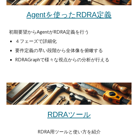
Agentを使った
RDRA定義
初期要望からAgentがRDRA定義を行う
４フェーズで詳細化
要件定義の早い段階から全体像を俯瞰する
RDRAGraphで様々な視点からの分析が行える
ツール
RDRA
RDRA用ツールと使い方を紹介