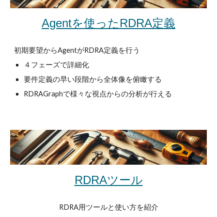
Agentを使った
RDRA定義
初期要望からAgentがRDRA定義を行う
４フェーズで詳細化
要件定義の早い段階から全体像を俯瞰する
RDRAGraphで様々な視点からの分析が行える
ツール
RDRA
RDRA用ツールと使い方を紹介